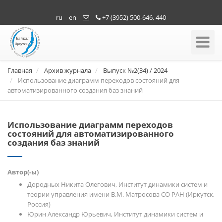
ru
en
+7 (3952) 500-646, 440
Toggle
Navigati
Главная
Архив журнала
Выпуск №2(34) / 2024
Использование диаграмм переходов состояний для
автоматизированного создания баз знаний
Использование диаграмм переходов
состояний для автоматизированного
создания баз знаний
Автор(-ы)
Дородных Никита Олегович, Институт динамики систем и
теории управления имени В.М. Матросова СО РАН (Иркутск,
Россия)
Юрин Александр Юрьевич, Институт динамики систем и