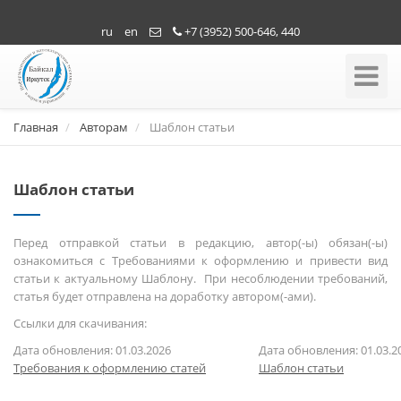
ru
en
+7 (3952) 500-646, 440
Toggle
Navigati
Главная
Авторам
Шаблон статьи
Шаблон статьи
Перед отправкой статьи в редакцию, автор(-ы) обязан(-ы)
ознакомиться с Требованиями к оформлению и привести вид
статьи к актуальному Шаблону. При несоблюдении требований,
статья будет отправлена на доработку автором(-ами).
Ссылки для скачивания:
Дата обновления: 01.03.2026
Дата обновления: 01.03.2
Требования к оформлению статей
Шаблон статьи