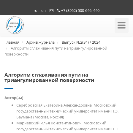
ru
en
+7 (3952) 500-646, 440
Toggle
Navigati
Главная
Архив журнала
Выпуск №2(34) / 2024
Алгоритм сглаживания пути на триангулированной
поверхности
Алгоритм сглаживания пути на
триангулированной поверхности
Автор(-ы)
Серебровская Екатерина Александровна, Московский
государственный технический университет имени Н.Э.
Баумана (Москва, Россия)
Марчевский Илья Константинович, Московский
государственный технический университет имени Н.Э.