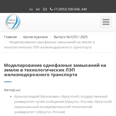
ru
en
+7 (3952) 500-646, 440
Toggle
Navigati
Главная
Архив журнала
Выпуск №1(37) / 2025
Моделирование однофазных замыканий на землю в
технологических ЛЭП железнодорожного транспорта
Моделирование однофазных замыканий на
землю в технологических ЛЭП
железнодорожного транспорта
Автор(-ы)
Крюков Андрей Васильевич, Иркутский государственный
университет путей сообщения (Иркутск, Россия), Иркутский
национальный исследовательский технический
университет ( (Иркутск, Россия)