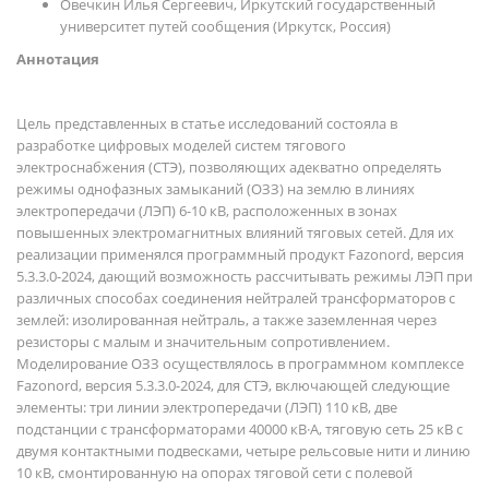
Овечкин Илья Сергеевич, Иркутский государственный
университет путей сообщения (Иркутск, Россия)
Аннотация
Цель представленных в статье исследований состояла в
разработке цифровых моделей систем тягового
электроснабжения (СТЭ), позволяющих адекватно определять
режимы однофазных замыканий (ОЗЗ) на землю в линиях
электропередачи (ЛЭП) 6-10 кВ, расположенных в зонах
повышенных электромагнитных влияний тяговых сетей. Для их
реализации применялся программный продукт Fazonord, версия
5.3.3.0-2024, дающий возможность рассчитывать режимы ЛЭП при
различных способах соединения нейтралей трансформаторов с
землей: изолированная нейтраль, а также заземленная через
резисторы с малым и значительным сопротивлением.
Моделирование ОЗЗ осуществлялось в программном комплексе
Fazonord, версия 5.3.3.0-2024, для СТЭ, включающей следующие
элементы: три линии электропередачи (ЛЭП) 110 кВ, две
подстанции с трансформаторами 40000 кВ·А, тяговую сеть 25 кВ с
двумя контактными подвесками, четыре рельсовые нити и линию
10 кВ, смонтированную на опорах тяговой сети с полевой