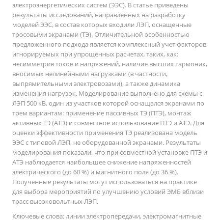
электроэнергетических систем (ЭЭС). В статье приведены
результаты исследований, направленных на разработку
моделей ЭЭС, в состав которых входили ЛЭП, оснащенные
тросовыми экранами (ТЭ). Отличительной особенностью
предложенного подхода является комплексный учет факторов,
игнорируемых при упрощенных расчетах, таких, как:
несимметрия токов и напряжений, наличие высших гармоник,
вносимых нелинейными нагрузками (в частности,
выпрямительными электровозами), а также динамика
изменения нагрузок. Моделирование выполнено для схемы с
ЛЭП 500 кВ, один из участков которой оснащался экранами по
трем вариантам: применение пассивных ТЭ (ПТЭ), монтаж
активных ТЭ (АТЭ) и совместное использование ПТЭ и АТЭ. Для
оценки эффективности применения ТЭ реализована модель
ЭЭС с типовой ЛЭП, не оборудованной экранами. Результаты
моделирования показали, что при совместной установке ПТЭ и
АТЭ наблюдается наибольшее снижение напряженностей
электрического (до 60 %) и магнитного поля (до 36 %).
Полученные результаты могут использоваться на практике
для выбора мероприятий по улучшению условий ЭМБ вблизи
трасс высоковольтных ЛЭП.
Ключевые слова:
линии электропередачи, электромагнитные