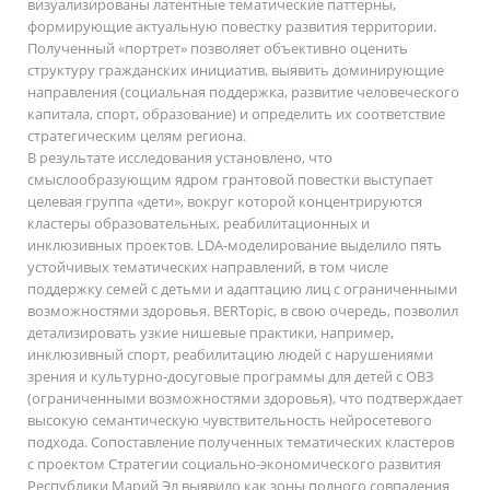
визуализированы латентные тематические паттерны,
формирующие актуальную повестку развития территории.
Полученный «портрет» позволяет объективно оценить
структуру гражданских инициатив, выявить доминирующие
направления (социальная поддержка, развитие человеческого
капитала, спорт, образование) и определить их соответствие
стратегическим целям региона.
В результате исследования установлено, что
смыслообразующим ядром грантовой повестки выступает
целевая группа «дети», вокруг которой концентрируются
кластеры образовательных, реабилитационных и
инклюзивных проектов. LDA-моделирование выделило пять
устойчивых тематических направлений, в том числе
поддержку семей с детьми и адаптацию лиц с ограниченными
возможностями здоровья. BERTopic, в свою очередь, позволил
детализировать узкие нишевые практики, например,
инклюзивный спорт, реабилитацию людей с нарушениями
зрения и культурно-досуговые программы для детей с ОВЗ
(ограниченными возможностями здоровья), что подтверждает
высокую семантическую чувствительность нейросетевого
подхода. Сопоставление полученных тематических кластеров
с проектом Стратегии социально-экономического развития
Республики Марий Эл выявило как зоны полного совпадения