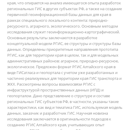
края, что опирается на анализ имеющегося опыта разработок
региональных ГИС в других субъектах РФ, а также на создание
первичной геоинформационной базы данных для края в
рамках специального локального контента: природно-
ресурсного, аграрного, экологического. Основным методом
исследования служит геоинформационно-картографический.
Основные результаты заключаются в разработке
концептуальной модели РГИС, ее структуры и структуры базы
данных. Определены приоритетные направления прототипа
РГИС, как для территории края в целом, так и для модельных
административных районов: аграрное, природно-ресурсное,
экологическое. Предложен формат РГИС Алтайского края в
виде ГИСатласа и геопортала с учетом уже разработанных и
частично реализуемых для территории края ГИС транспорта и
ЖКХ. Рассмотрены вопросы взаимосвязи РГИС с
инфраструктурой пространственных данных (ИПД) и
геопорталом. Дано представление о структуре и составе
региональных ГИС субъектов РФ, в частности, указаны такие
характеристики, как вид и тематика ГИС, используемая модель
данных, заказчик и разработчик ГИС. Научная новизна
исследования заключается в оригинальности подходов к
созданию РГИС Алтайского края, учитывающих опыт