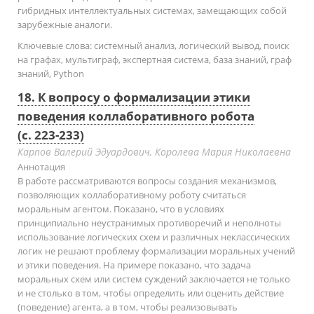
гибридных интеллектуальных системах, замещающих собой
зарубежные аналоги.
Ключевые слова:
системный анализ, логический вывод, поиск
на графах, мультиграф, экспертная система, база знаний, граф
знаний, Python
18. К вопросу о формализации этики
поведения коллаборативного робота
(с. 223-233)
Карпов Валерий Эдуардович, Королева Мария Николаевна
Аннотация
В работе рассматриваются вопросы создания механизмов,
позволяющих коллаборативному роботу считаться
моральным агентом. Показано, что в условиях
принципиально неустранимых противоречий и неполноты
использование логических схем и различных неклассических
логик не решают проблему формализации моральных учений
и этики поведения. На примере показано, что задача
моральных схем или систем суждений заключается не только
и не столько в том, чтобы определить или оценить действие
(поведение) агента, а в том, чтобы реализовывать