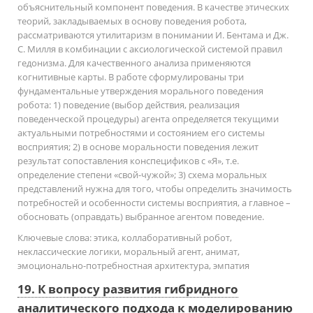
объяснительный компонент поведения. В качестве этических
теорий, закладываемых в основу поведения робота,
рассматриваются утилитаризм в понимании И. Бентама и Дж.
С. Милля в комбинации с аксиологической системой правил
гедонизма. Для качественного анализа применяются
когнитивные карты. В работе сформулированы три
фундаментальные утверждения морального поведения
робота: 1) поведение (выбор действия, реализация
поведенческой процедуры) агента определяется текущими
актуальными потребностями и состоянием его системы
восприятия; 2) в основе моральности поведения лежит
результат сопоставления конспецификов с «Я», т.е.
определение степени «свой-чужой»; 3) схема моральных
представлений нужна для того, чтобы определить значимость
потребностей и особенности системы восприятия, а главное –
обосновать (оправдать) выбранное агентом поведение.
Ключевые слова:
этика, коллаборативный робот,
неклассические логики, моральный агент, анимат,
эмоционально-потребностная архитектура, эмпатия
19. К вопросу развития гибридного
аналитического подхода к моделированию