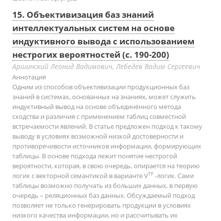
15. Объективизация баз знаний
интеллектуальных систем на основе
индуктивного вывода с использованием
нестрогих вероятностей (с. 190-200)
Аршинский Леонид Вадимович, Лебедев Вадим Сергеевич
Аннотация
Одним из способов объективизации продукционных баз
знаний в системах, основанных на знаниях, может служить
индуктивный вывод на основе объединённого метода
сходства и различия с применением таблиц совместной
встречаемости явлений. В статье предложен подход к такому
выводу в условиях возможной низкой достоверности и
противоречивости источников информации, формирующих
таблицы. В основе подхода лежит понятие нестрогой
вероятности, которая, в свою очередь, опирается на теорию
TF
логик с векторной семантикой в варианте V
-логик. Сами
таблицы возможно получать из больших данных, в первую
очередь – реляционных баз данных. Обсуждаемый подход
позволяет не только генерировать продукции в условиях
низкого качества информации, но и рассчитывать их