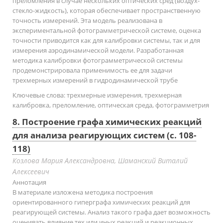
преломления в случае нескольких оптических сред (воздух-
стекло-жидкость), которая обеспечивает пространственную
точность измерений. Эта модель реализована в
экспериментальной фотограмметрической системе, оценка
точности приводится как для калибровки системы, так и для
измерения аэродинамической модели. Разработанная
методика калибровки фотограмметрической системы
продемонстрировала применимость ее для задачи
трехмерных измерений в гидродинамической трубе
Ключевые слова:
трехмерные измерения, трехмерная
калибровка, преломление, оптическая среда, фотограмметрия
8. Построение графа химических реакций
для анализа реагирующих систем (с. 108-
118)
Козлова Мария Александровна, Шаманский Виталий
Алексеевич
Аннотация
В материале изложена методика построения
ориентированного гиперграфа химических реакций для
реагирующей системы. Анализ такого графа дает возможность
оценивать влияние тех или иных реакций и реакционных