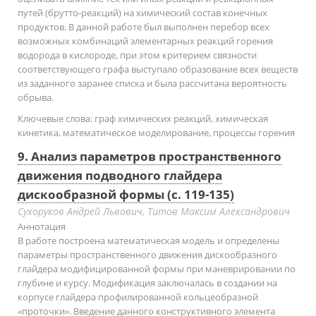
путей (брутто-реакций) на химический состав конечных
продуктов. В данной работе был выполнен перебор всех
возможных комбинаций элементарных реакций горения
водорода в кислороде, при этом критерием связности
соответствующего графа выступало образование всех веществ
из заданного заранее списка и была рассчитана вероятность
обрыва.
Ключевые слова:
граф химических реакций, химическая
кинетика, математическое моделирование, процессы горения
9. Анализ параметров пространственного
движения подводного глайдера
дискообразной формы (с. 119-135)
Сухоруков Андрей Львович, Титов Максим Александрович
Аннотация
В работе построена математическая модель и определены
параметры пространственного движения дискообразного
глайдера модифицированной формы при маневрировании по
глубине и курсу. Модификация заключалась в создании на
корпусе глайдера профилированной кольцеобразной
«проточки». Введение данного конструктивного элемента