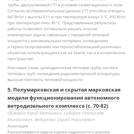
трубы, двухуровневой СТТ в условиях гравитационного поля.
Согласно экспериментальным данным СТТ способна отводить
667 Вт/кг с высоты 0,11 м при температуре минус 5 °С, 910 Вт/кг
при температуре плюс 40 °С. Представленные результаты
работы позволяют оптимально решать многие
инженерные задачи, связанные с передачей тепловой
мощности с минимальными потерями, охлаждением
и термостатированием или термостабилизацией различных
объектов, использующихся как на Земле, так и в космическом
пространстве.
Ключевые слова:
цилиндрическая тепловая труба, система
тепловых труб, охлаждение радиоэлектронной аппаратуры,
высокая плотность тепловой мощности
5. Полумарковская и скрытая марковская
модели функционирования автономного
ветродизельного комплекса (с. 70-82)
Обжерин Юрий Евгеньевич, Сидоров Станислав
Михайлович, Федоренко Сергей Николаевич
Аннотация
Рассматривается задача оценки надежности и анализа