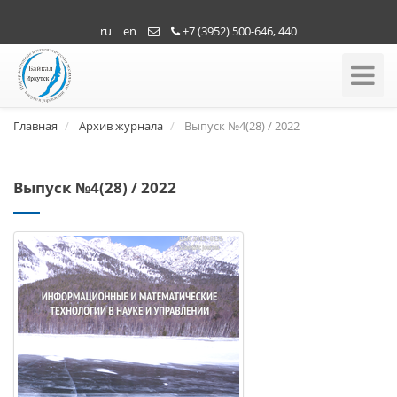
ru
en
+7 (3952) 500-646, 440
Toggle
Navigati
Главная
Архив журнала
Выпуск №4(28) / 2022
Выпуск №4(28) / 2022