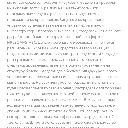
включает средства построения булевых моделей и проверки
их выполнимости. В рамках нашей технологии эти
программные средства реализованы в виде пакета
прикладных микросервисов. Запуском микросервиса
управляют устанавливаемые в узлах вычислительной
инфраструктуры программные агенты, создаваемые на основе
разработанной ранее инструментальной платформы
HPCSOMAS-MSC. Целью настоящего исследования является
расширение HPCSOMAS-MSC средствами автоматизации
подготовки вычислительных узлов распределенной среды для
развертывания пакета прикладных микросервисов и
специализированными агентами, ориентированными на
структуру булевой модели, для обеспечения двухуровневого
управления параллельными вычислениями при проверке ее
выполнимости. На верхнем уровне подзадачи, полученные
путем расщепления булевой модели, распределяются по узлам
нижнего уровня, подвергаются углубленному расщеплению и
решаются параллельно, как независимые. Вычислительные
эксперименты для проведения качественного исследования
двоичных динамических систем с большой размерностью
вектора состояния показали эффективность предложенной
технологии. Широта использования таких систем в качестве
моделей объектов при проведении исследований в