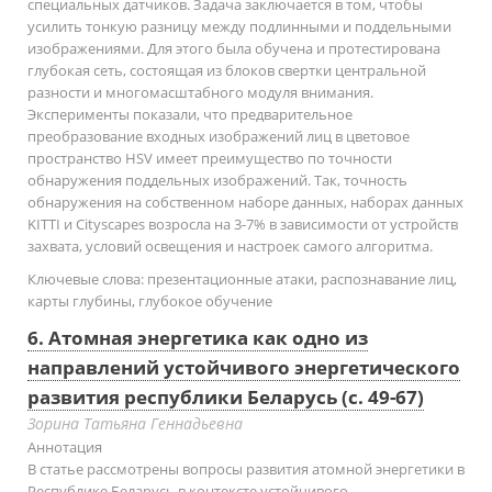
специальных датчиков. Задача заключается в том, чтобы
усилить тонкую разницу между подлинными и поддельными
изображениями. Для этого была обучена и протестирована
глубокая сеть, состоящая из блоков свертки центральной
разности и многомасштабного модуля внимания.
Эксперименты показали, что предварительное
преобразование входных изображений лиц в цветовое
пространство HSV имеет преимущество по точности
обнаружения поддельных изображений. Так, точность
обнаружения на собственном наборе данных, наборах данных
KITTI и Cityscapes возросла на 3-7% в зависимости от устройств
захвата, условий освещения и настроек самого алгоритма.
Ключевые слова:
презентационные атаки, распознавание лиц,
карты глубины, глубокое обучение
6. Атомная энергетика как одно из
направлений устойчивого энергетического
развития республики Беларусь (с. 49-67)
Зорина Татьяна Геннадьевна
Аннотация
В статье рассмотрены вопросы развития атомной энергетики в
Республике Беларусь в контексте устойчивого