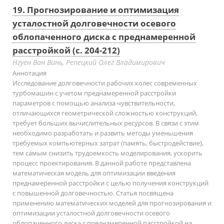
19. Прогнозирование и оптимизация
усталостной долговечности осевого
облопаченного диска c преднамеренной
расстройкой (с. 204-212)
Нгуен Ван Винь, Репецкий Олег Владимирович
Аннотация
Исследование долговечности рабочих колес современных
турбомашин с учетом преднамеренной расстройки
параметров с помощью анализа чувствительности,
отличающихся геометрической сложностью конструкций,
требует больших вычислительных ресурсов. В связи с этим
необходимо разработать и развить методы уменьшения
требуемых компьютерных затрат (память, быстродействие),
тем самым снизить трудоемкость моделирования, ускорить
процесс проектирования. В данной работе представлена
математическая модель для оптимизации введения
преднамеренной расстройки с целью получения конструкций
с повышенной долговечностью. Статья посвящена
применению математических моделей для прогнозирования и
оптимизации усталостной долговечности осевого
облопаченного диска c преднамеренной расстройкой на