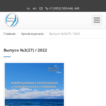
ru
en
+7 (3952) 500-646, 440
Toggle
Navigati
Главная
Архив журнала
Выпуск №3(27) / 2022
Выпуск №3(27) / 2022