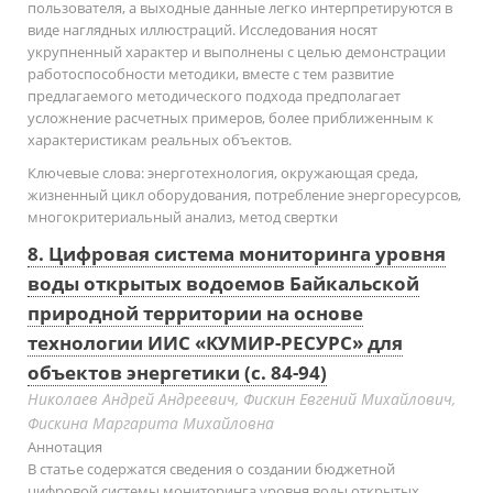
пользователя, а выходные данные легко интерпретируются в
виде наглядных иллюстраций. Исследования носят
укрупненный характер и выполнены с целью демонстрации
работоспособности методики, вместе с тем развитие
предлагаемого методического подхода предполагает
усложнение расчетных примеров, более приближенным к
характеристикам реальных объектов.
Ключевые слова:
энерготехнология, окружающая среда,
жизненный цикл оборудования, потребление энергоресурсов,
многокритериальный анализ, метод свертки
8. Цифровая система мониторинга уровня
воды открытых водоемов Байкальской
природной территории на основе
технологии ИИС «КУМИР-РЕСУРС» для
объектов энергетики (с. 84-94)
Николаев Андрей Андреевич, Фискин Евгений Михайлович,
Фискина Маргарита Михайловна
Аннотация
В статье содержатся сведения о создании бюджетной
цифровой системы мониторинга уровня воды открытых