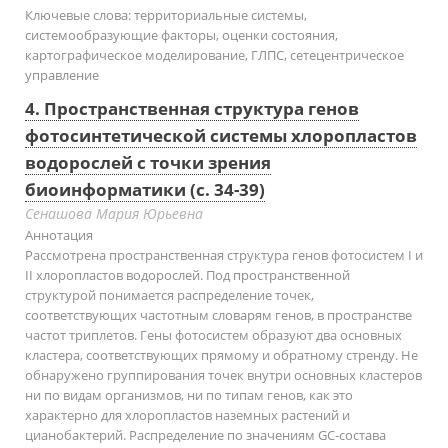
Ключевые слова:
территориальные системы,
системообразующие факторы, оценки состояния,
картографическое моделирование, ГЛПС, сетецентрическое
управление
4. Пространственная структура генов
фотосинтетической системы хлоропластов
водорослей с точки зрения
биоинформатики (с. 34-39)
Сенашова Мария Юрьевна
Аннотация
Рассмотрена пространственная структура генов фотосистем I и
II хлоропластов водорослей. Под пространственной
структурой понимается распределение точек,
соответствующих частотным словарям генов, в пространстве
частот триплетов. Гены фотосистем образуют два основных
кластера, соответствующих прямому и обратному стренду. Не
обнаружено группирования точек внутри основных кластеров
ни по видам организмов, ни по типам генов, как это
характерно для хлоропластов наземных растений и
цианобактерий. Распределение по значениям GC-состава