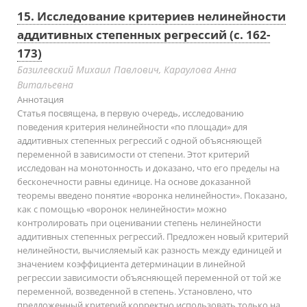
15. Исследование критериев нелинейности
аддитивных степенных регрессий (с. 162-
173)
Базилевский Михаил Павлович, Караулова Анна
Витальевна
Аннотация
Статья посвящена, в первую очередь, исследованию
поведения критерия нелинейности «по площади» для
аддитивных степенных регрессий с одной объясняющей
переменной в зависимости от степени. Этот критерий
исследован на монотонность и доказано, что его пределы на
бесконечности равны единице. На основе доказанной
теоремы введено понятие «воронка нелинейности». Показано,
как с помощью «воронок нелинейности» можно
контролировать при оценивании степень нелинейности
аддитивных степенных регрессий. Предложен новый критерий
нелинейности, вычисляемый как разность между единицей и
значением коэффициента детерминации в линейной
регрессии зависимости объясняющей переменной от той же
переменной, возведенной в степень. Установлено, что
предложенный критерий корректно использовать только на