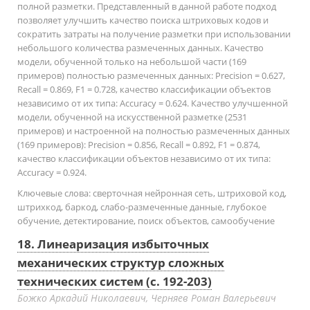
полной разметки. Представленный в данной работе подход
позволяет улучшить качество поиска штриховых кодов и
сократить затраты на получение разметки при использовании
небольшого количества размеченных данных. Качество
модели, обученной только на небольшой части (169
примеров) полностью размеченных данных: Precision = 0.627,
Recall = 0.869, F1 = 0.728, качество классификации объектов
независимо от их типа: Accuracy = 0.624. Качество улучшенной
модели, обученной на искусственной разметке (2531
примеров) и настроенной на полностью размеченных данных
(169 примеров): Precision = 0.856, Recall = 0.892, F1 = 0.874,
качество классификации объектов независимо от их типа:
Accuracy = 0.924.
Ключевые слова:
сверточная нейронная сеть, штриховой код,
штрихкод, баркод, слабо-размеченные данные, глубокое
обучение, детектирование, поиск объектов, самообучение
18. Линеаризация избыточных
механических структур сложных
технических систем (с. 192-203)
Божко Аркадий Николаевич, Черняев Роман Валерьевич