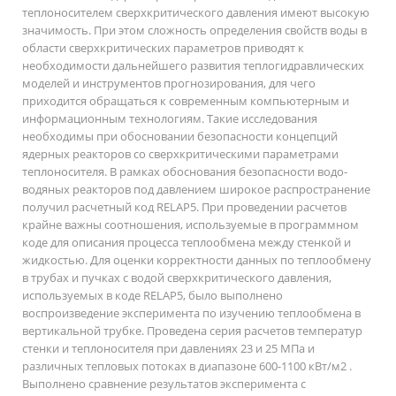
теплоносителем сверхкритического давления имеют высокую
значимость. При этом сложность определения свойств воды в
области сверхкритических параметров приводят к
необходимости дальнейшего развития теплогидравлических
моделей и инструментов прогнозирования, для чего
приходится обращаться к современным компьютерным и
информационным технологиям. Такие исследования
необходимы при обосновании безопасности концепций
ядерных реакторов со сверхкритическими параметрами
теплоносителя. В рамках обоснования безопасности водо-
водяных реакторов под давлением широкое распространение
получил расчетный код RELAP5. При проведении расчетов
крайне важны соотношения, используемые в программном
коде для описания процесса теплообмена между стенкой и
жидкостью. Для оценки корректности данных по теплообмену
в трубах и пучках с водой сверхкритического давления,
используемых в коде RELAP5, было выполнено
воспроизведение эксперимента по изучению теплообмена в
вертикальной трубке. Проведена серия расчетов температур
стенки и теплоносителя при давлениях 23 и 25 МПа и
различных тепловых потоках в диапазоне 600-1100 кВт/м2 .
Выполнено сравнение результатов эксперимента с